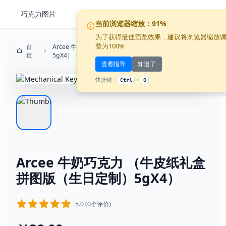
巧克力图片
巧克力电报
企业订制
手工巧
当前浏览器缩放：91%
为了获得最佳预览效果，建议将浏览器缩放
整为100%
首
Arcee 牛奶巧克力 （牛皮纸礼盒拼图版（生日定制）
页
5gX4）
查看指导
知道了
快捷键：
+
Ctrl
0
Arcee 牛奶巧克力 （牛皮纸礼盒
拼图版（生日定制）5gX4）
5.0 (0个评价)