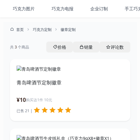
巧克力图片
巧克力电报
企业订制
手工巧
首页
巧克力定制
徽章定制
价格
销量
评论数
共
3
个商品
青岛啤酒节定制徽章
¥10
购买达1件 10元
已售 21 |